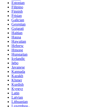
Estonian
Filipino
Finnish
Frisian
Galician
Georgian
Gujarati
Haitian
Hausa
Hawaiian
Hebrew
Hmong
Hungarian
Icelandic
Igbo
Javanese
Kannada
Kazakh
Khmer
Kurdish
Kyrgyz
Latin
Latvian
Lithuanian
Luxembou..