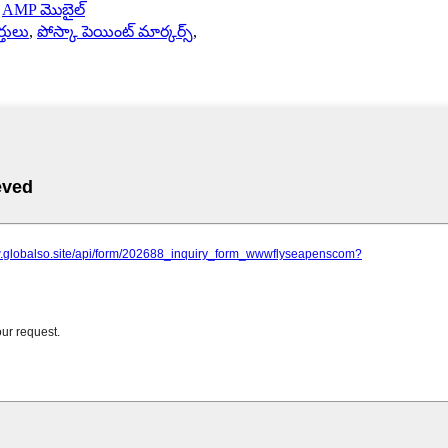
-
AMP మొబైల్
్తులు
,
పోస్కా పెయింట్ మార్కర్స్
,