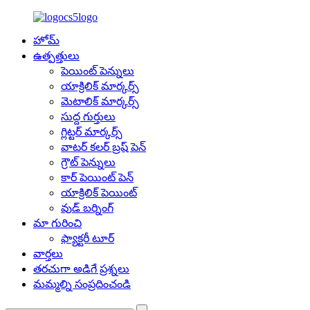
హోమ్
ఉత్పత్తులు
పెయింట్ పెన్నులు
యాక్రిలిక్ మార్కర్స్
మెటాలిక్ మార్కర్స్
సుద్ద గుర్తులు
గ్లిట్టర్ మార్కర్స్
వాటర్ కలర్ బ్రష్ పెన్
గ్రౌట్ పెన్నులు
కార్ పెయింట్ పెన్
యాక్రిలిక్ పెయింట్
వుడ్ బర్నింగ్
మా గురించి
ఫ్యాక్టరీ టూర్
వార్తలు
తరచుగా అడిగే ప్రశ్నలు
మమ్మల్ని సంప్రదించండి