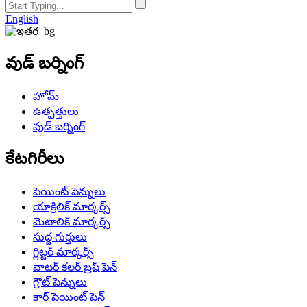
English
వుడ్ బర్నింగ్
హోమ్
ఉత్పత్తులు
వుడ్ బర్నింగ్
కేటగిరీలు
పెయింట్ పెన్నులు
యాక్రిలిక్ మార్కర్స్
మెటాలిక్ మార్కర్స్
సుద్ద గుర్తులు
గ్లిట్టర్ మార్కర్స్
వాటర్ కలర్ బ్రష్ పెన్
గ్రౌట్ పెన్నులు
కార్ పెయింట్ పెన్