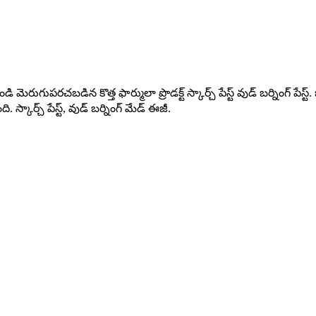
 నుండి మెరుగుపరచబడిన కొత్త ఫార్ములా ప్రొడక్ట్ స్కార్చ్ పేస్ట్ వుడ్ బర్నింగ్ పే
్కార్చ్ పేస్ట్, వుడ్ బర్నింగ్ మేడ్ ఈజీ.