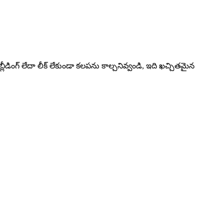
స్ట్. బ్లీడింగ్ లేదా లీక్ లేకుండా కలపను కాల్చనివ్వండి, ఇది ఖచ్చితమైన