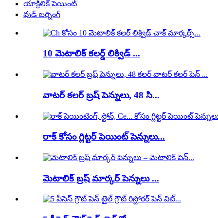
యాక్రిలిక్ పెయింట్
వుడ్ బర్నింగ్
10 మెటాలిక్ కలర్డ్ లిక్విడ్ ...
వాటర్ కలర్ బ్రష్ పెన్నులు, 48 సి...
రాక్ కోసం గ్లిట్టర్ పెయింట్ పెన్నులు...
మెటాలిక్ బ్రష్ మార్కర్ పెన్నులు ...