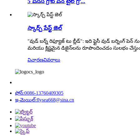
5 పీసెస్ గ్రౌట్ పెన్ టైల్ గ్రో...
స్కార్చ్ పేస్ట్ జెల్
"వుడ్ బర్న్ రిఫ్యూజ్ టు బ్లీడ్": ఇది ఫ్లైసీ వుడ్ బర్నింగ్ పెన్
మరియు క్లిష్టమైన డిజైన్‌లను రూపొందించడం సులభం చేస్తుంది. స
విచారణ
వివరాలు
ఫోన్:
0086-13760409305
ఇ-మెయిల్:
flysea668@sina.cn