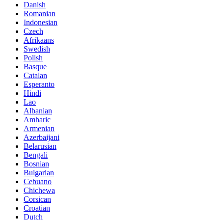
Danish
Romanian
Indonesian
Czech
Afrikaans
Swedish
Polish
Basque
Catalan
Esperanto
Hindi
Lao
Albanian
Amharic
Armenian
Azerbaijani
Belarusian
Bengali
Bosnian
Bulgarian
Cebuano
Chichewa
Corsican
Croatian
Dutch