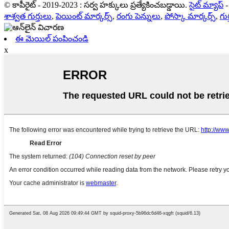
© కాపీరైట్ - 2019-2023 : సర్వ హక్కులు ప్రత్యేకించబడ్డాయి.
సైట్ మ్యాప్
శాశ్వత గుర్తులు
,
పెయింట్ మార్కర్స్
,
రంగు పెన్నులు
,
పోస్కా మార్కర్స్
,
గుర
ఈ మెయిల్ పంపించండి
x