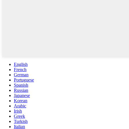
English
French
German
Portuguese
Spanish
Russian
Japanese
Korean
Arabic
Irish
Greek
Turkish
Italian