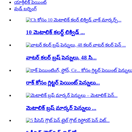
యాక్రిలిక్ పెయింట్
వుడ్ బర్నింగ్
10 మెటాలిక్ కలర్డ్ లిక్విడ్ ...
వాటర్ కలర్ బ్రష్ పెన్నులు, 48 సి...
రాక్ కోసం గ్లిట్టర్ పెయింట్ పెన్నులు...
మెటాలిక్ బ్రష్ మార్కర్ పెన్నులు ...