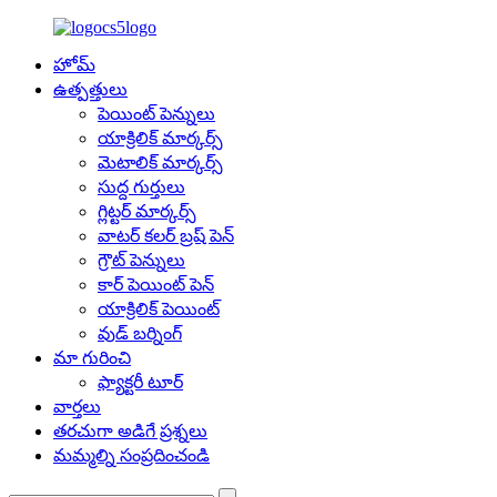
హోమ్
ఉత్పత్తులు
పెయింట్ పెన్నులు
యాక్రిలిక్ మార్కర్స్
మెటాలిక్ మార్కర్స్
సుద్ద గుర్తులు
గ్లిట్టర్ మార్కర్స్
వాటర్ కలర్ బ్రష్ పెన్
గ్రౌట్ పెన్నులు
కార్ పెయింట్ పెన్
యాక్రిలిక్ పెయింట్
వుడ్ బర్నింగ్
మా గురించి
ఫ్యాక్టరీ టూర్
వార్తలు
తరచుగా అడిగే ప్రశ్నలు
మమ్మల్ని సంప్రదించండి