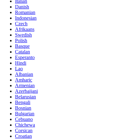
Italian
Danish
Romanian
Indonesian
Czech
Afrikaans
Swedish
Polish
Basque
Catalan
Esperanto
Hindi
Lao
Albanian
Amharic
Armenian
Azerbaijani
Belarusian
Bengali
Bosnian
Bulgarian
Cebuano
Chichewa
Corsican
Croatian