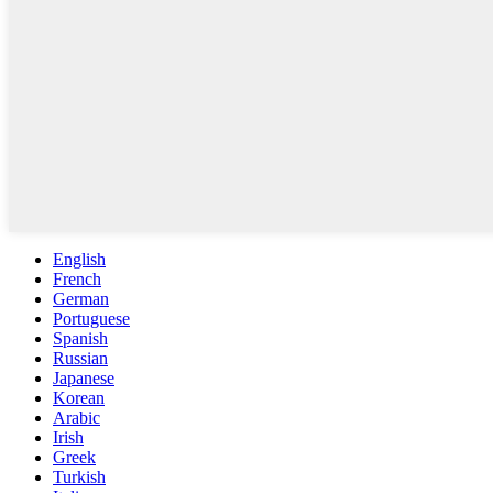
English
French
German
Portuguese
Spanish
Russian
Japanese
Korean
Arabic
Irish
Greek
Turkish