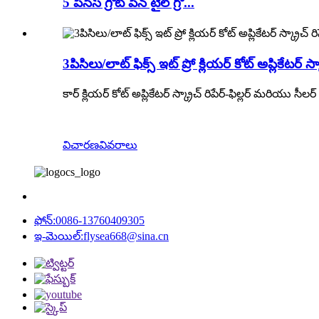
5 పీసెస్ గ్రౌట్ పెన్ టైల్ గ్రో...
3పిసిలు/లాట్ ఫిక్స్ ఇట్ ప్రో క్లియర్ కోట్ అప్లికేటర్ స
కార్ క్లియర్ కోట్ అప్లికేటర్ స్క్రాచ్ రిపేర్-ఫిల్లర్ మరియు సీలర్
విచారణ
వివరాలు
ఫోన్:
0086-13760409305
ఇ-మెయిల్:
flysea668@sina.cn