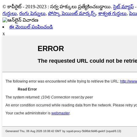
© కాపీరైట్ - 2019-2023 : సర్వ హక్కులు ప్రత్యేకించబడ్డాయి.
సైట్ మ్యాప్
గుర్తులు
,
రంగు పెన్నులు
,
పోస్కా పెయింట్ మార్కర్స్
,
శాశ్వత గుర్తులు
,
పెయ
ఈ మెయిల్ పంపించండి
x