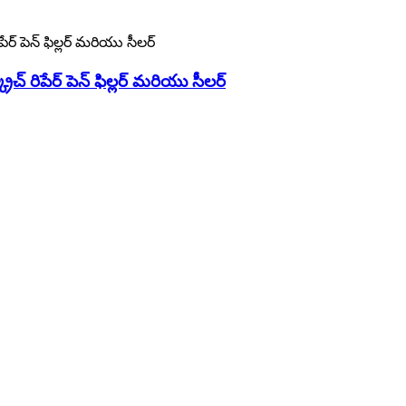
్క్రాచ్ రిపేర్ పెన్ ఫిల్లర్ మరియు సీలర్