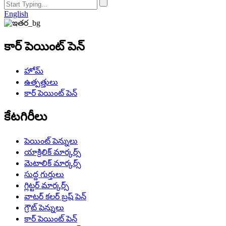
English
కార్ పెయింట్ పెన్
హోమ్
ఉత్పత్తులు
కార్ పెయింట్ పెన్
కేటగిరీలు
పెయింట్ పెన్నులు
యాక్రిలిక్ మార్కర్స్
మెటాలిక్ మార్కర్స్
సుద్ద గుర్తులు
గ్లిట్టర్ మార్కర్స్
వాటర్ కలర్ బ్రష్ పెన్
గ్రౌట్ పెన్నులు
కార్ పెయింట్ పెన్