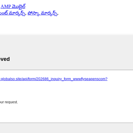
-
AMP మొబైల్
ింట్ మార్కర్స్
,
పోస్కా మార్కర్స్
,